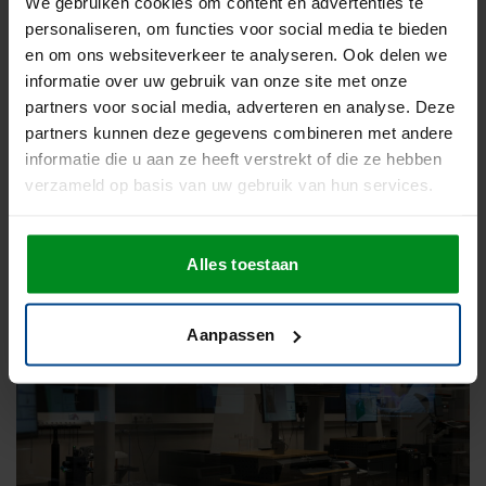
We gebruiken cookies om content en advertenties te
personaliseren, om functies voor social media te bieden
en om ons websiteverkeer te analyseren. Ook delen we
informatie over uw gebruik van onze site met onze
partners voor social media, adverteren en analyse. Deze
Leestijd
4 min | 16 april 2026
partners kunnen deze gegevens combineren met andere
informatie die u aan ze heeft verstrekt of die ze hebben
HET IT: IT-ondersteuning met geborgd
verzameld op basis van uw gebruik van hun services.
kwaliteitsmanagement
Alles toestaan
Network
Aanpassen