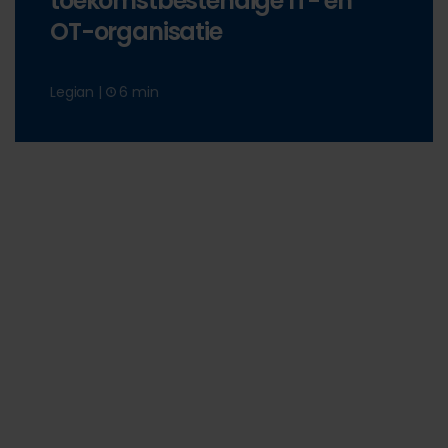
toekomstbestendige IT- en
OT-organisatie
Legian |
6 min