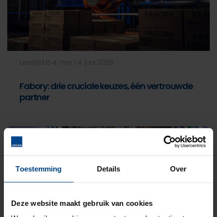
Leestijd
4 min | 4 juni 2026
Fabory: drie cruciale keuzes, één vertrouwde
partner
Business-IT
Security
Network
Toestemming
Details
Over
Deze website maakt gebruik van cookies