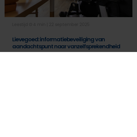
Leestijd
4 min | 22 september 2025
Lievegoed: informatiebeveiliging van
aandachtspunt naar vanzelfsprekendheid
Security