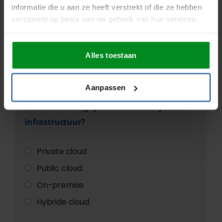
informatie die u aan ze heeft verstrekt of die ze hebben
verzameld op basis van uw gebruik van hun services.
1
2
3
4
5
6
7
Alles toestaan
8
Aanpassen
Wat is de belangrijkste locatie van je ICT-
infrastructuur?
Private cloud
Public cloud
On-premise
Hybride cloud