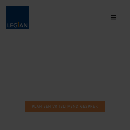
Mastering
Cloud
Complexity
Veilige, wendbare en toekomstbestendige cloudomgevingen
PLAN EEN VRIJBLIJVEND GESPREK