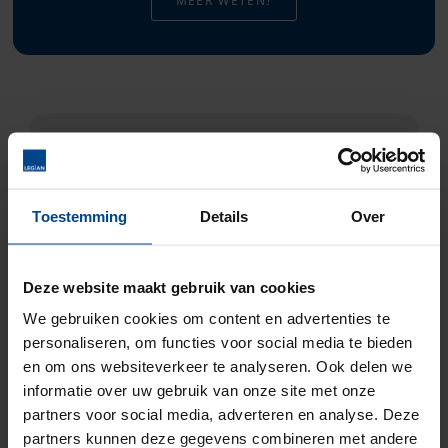
MEER WETEN?
Cloud-check: ontdek of
jouw organisatie meer
Toestemming
Details
Over
uit de cloud kan halen
Deze website maakt gebruik van cookies
Er zijn veel mogelijkheden om veiliger,
We gebruiken cookies om content en advertenties te
personaliseren, om functies voor social media te bieden
slimmer en (kosten)efficiënter te werken.
en om ons websiteverkeer te analyseren. Ook delen we
Met onze check krijg je direct inzicht of je
informatie over uw gebruik van onze site met onze
volledig profiteert van de voordelen van
partners voor social media, adverteren en analyse. Deze
werken in de cloud.
partners kunnen deze gegevens combineren met andere