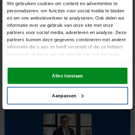
We gebruiken cookies om content en advertenties te
alleen, maar betrekt ons
personaliseren, om functies voor social media te bieden
en om ons websiteverkeer te analyseren. Ook delen we
ook actief. Het resultaat?
informatie over uw gebruik van onze site met onze
partners voor social media, adverteren en analyse. Deze
Een IT-omgeving die
partners kunnen deze gegevens combineren met andere
informatie die u aan ze heeft verstrekt of die ze hebben
perfect aansluit op de
verzameld op basis van uw gebruik van hun services.
behoeften van onze
Alles toestaan
eindgebruikers.''
Aanpassen
Pieter Galjé, kantoordirecteur bij Nysingh