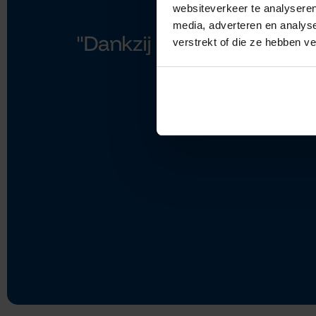
websiteverkeer te analyseren
media, adverteren en analys
''Dankzij het advies van L
verstrekt of die ze hebben v
verankerd
Philip Blumen