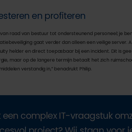
esteren en profiteren
s, van raad van bestuur tot ondersteunend personeel; je b
tiebeveiliging gaat verder dan alleen een veilige server. Al
ty helder en direct toepasbaar bij een incident. Dit is ge
rgie, maar op de langere termijn betaalt het zich ruimsch
middelen verstandig in,” benadrukt Philip.
 een complex IT-vraagstuk omz
cesvol project? Wij staan voor je