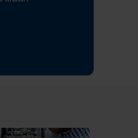
Security
Network