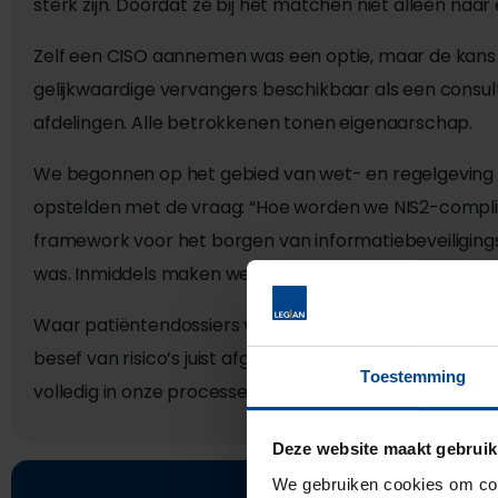
sterk zijn. Doordat ze bij het matchen niet alleen naa
Zelf een CISO aannemen was een optie, maar de kans o
gelijkwaardige vervangers beschikbaar als een consulta
afdelingen. Alle betrokkenen tonen eigenaarschap.
We begonnen op het gebied van wet- en regelgeving
opstelden met de vraag: “Hoe worden we NIS2-complia
framework voor het borgen van informatiebeveiliging
was. Inmiddels maken we een flinke inhaalslag.
Waar patiëntendossiers vroeger in kluizen lagen, lijkt di
besef van risico’s juist afgenomen. Hoewel de certificeri
Toestemming
volledig in onze processen is verankerd en een autom
Deze website maakt gebruik
We gebruiken cookies om cont