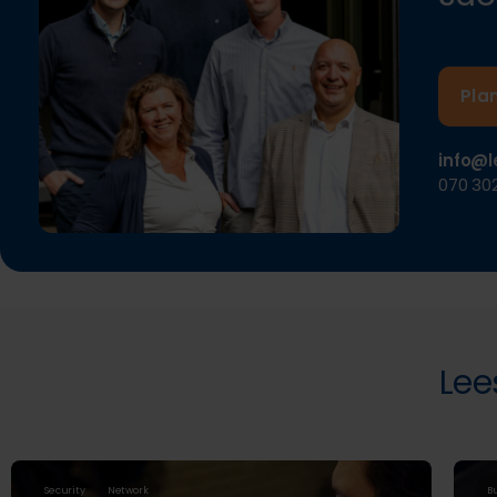
Pla
info@l
070 302
Lee
Security
Network
B