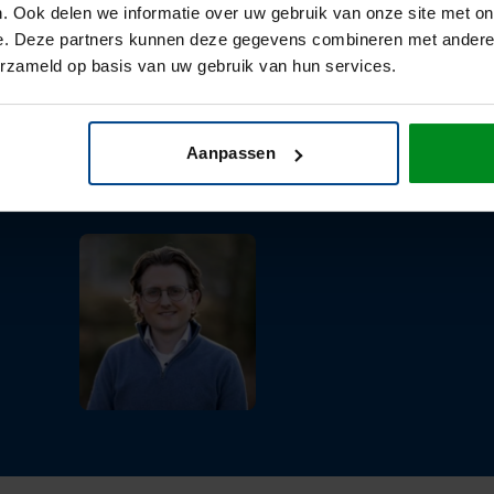
. Ook delen we informatie over uw gebruik van onze site met on
e. Deze partners kunnen deze gegevens combineren met andere i
egian is informatiebeveiliging nu i
erzameld op basis van uw gebruik van hun services.
 en een automatisme geworden.''
Aanpassen
dal, manager Vastgoed, ICT en Facilitair bij Lievegoed