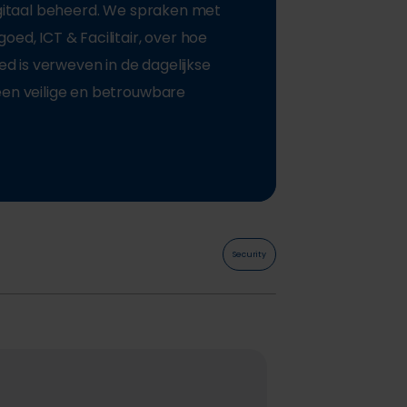
igitaal beheerd. We spraken met
ed, ICT & Facilitair, over hoe
oed is verweven in de dagelijkse
een veilige en betrouwbare
Security