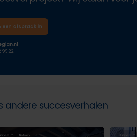
n een afspraak in
egian.nl
 99 22
s andere succesverhalen
usiness-IT
Network
Business-IT