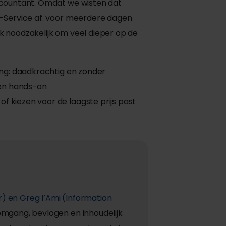
ccountant. Omdat we wisten dat
a-Service af. voor meerdere dagen
ek noodzakelijk om veel dieper op de
ang: daadkrachtig en zonder
een hands-on
 kiezen voor de laagste prijs past
) en Greg l’Ami (Information
mgang, bevlogen en inhoudelijk