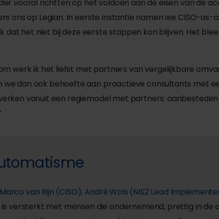
der vooral richtten op het voldoen aan de eisen van de a
ers ons op Legian. In eerste instantie namen we CISO-as-
k dat het niet bij deze eerste stappen kon blijven. Het ble
rom werk ik het liefst met partners van vergelijkbare omv
n we dan ook behoefte aan proactieve consultants met 
rken vanuit een regiemodel met partners: aanbesteden of
”
 automatisme
Marco van Rijn (CISO), André Wols (NIS2 Lead Implementer
s versterkt met mensen die ondernemend, prettig in de o