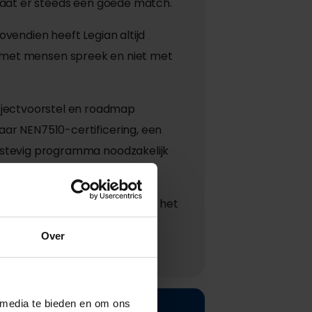
tstaat er steeds een goede match.
vendien heeft Legian altijd
act met mensen spreek en niet met
jectvoorstel en roadmap
ar NEN7510-certificering, een
 stevig programma noodzakelijk
t dat anders: door dat gemak is het
er dat informatiebeveiliging nu
Over
 media te bieden en om ons