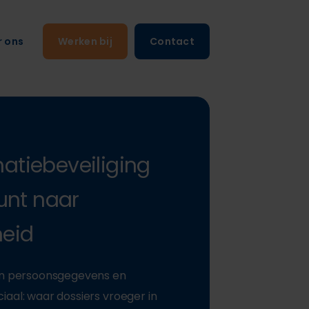
r ons
Werken bij
Contact
matiebeveiliging
unt naar
heid
van persoonsgegevens en
aal: waar dossiers vroeger in