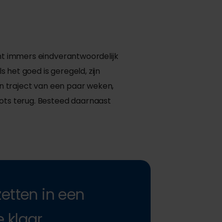
ent immers eindverantwoordelijk
s het goed is geregeld, zijn
en traject van een paar weken,
oots terug. Besteed daarnaast
etten in een
 klaar.