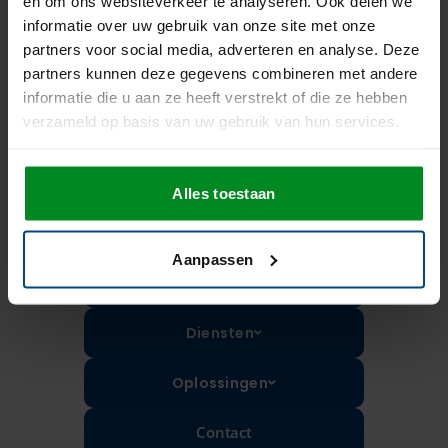
Deze pagina lijkt niet te bestaan
en om ons websiteverkeer te analyseren. Ook delen we
informatie over uw gebruik van onze site met onze
partners voor social media, adverteren en analyse. Deze
Verdwaald in de
partners kunnen deze gegevens combineren met andere
informatie die u aan ze heeft verstrekt of die ze hebben
complexiteit van IT en
verzameld op basis van uw gebruik van hun services.
OT?
Alles toestaan
Wij kennen de weg.
Aanpassen
Homepage
Diensten
Oplossingen
Contact