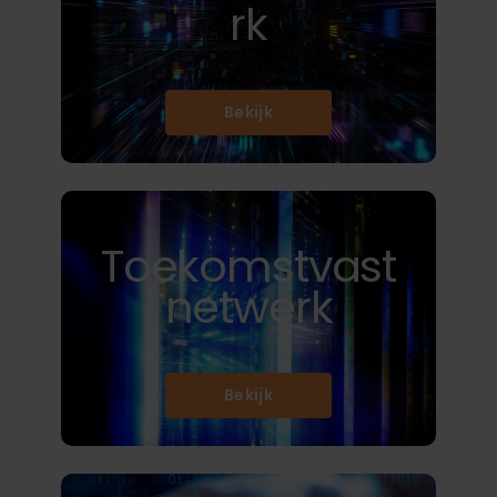
rk
Bekijk
Toekomstvast
netwerk
Bekijk