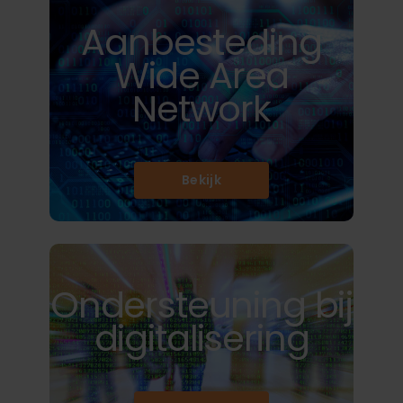
Aanbesteding
Wide Area
Network
Bekijk
Ondersteuning bij
digitalisering