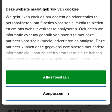
innovatiepartner nemen beide, samen met jouw
team, de security voor hun respectievelijke
Deze website maakt gebruik van cookies
onderdeel op zich. Daarom is het onderdeel
We gebruiken cookies om content en advertenties te
security een belangrijk onderwerp van gesprek bij
personaliseren, om functies voor social media te bieden
en om ons websiteverkeer te analyseren. Ook delen we
het kiezen van je partners.
informatie over uw gebruik van onze site met onze
Hulp bij het kiezen van je
partners voor social media, adverteren en analyse. Deze
partners kunnen deze gegevens combineren met andere
innovatiepartner
informatie die u aan ze heeft verstrekt of die ze hebben
En daarover gesproken, daar lees je deze blog
verzameld op basis van uw gebruik van hun services.
ook voor. Dus hoe kies je nu die innovatiepartner?
We hebben je verteld waar je op moet letten.
Alles toestaan
Maar het kiezen van een innovatiepartner is niet
zo eenvoudig als de beheerpartner. Er is geen
Aanpassen
marktplaats zoals iSourcingHub om je uit de brand
te helpen. Innovaties zijn namelijk continu gaande
en dus verandert het landschap van IT-