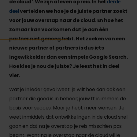
de cloud’. We zijn al even op reis. In het
derde
deel
vertelden we hoe je de juiste partner zoekt
voor jouw overstap naar de cloud. En hoe het
zomaar kan voorkomen dat je aan één
partner niet genoeg hebt. Het zoeken van een
nieuwe partner of partners is dus iets
ingewikkelder dan een simpele Google Search.
Hoe kies je nou de juiste? Je leest het in deel
vier.
Wat je in ieder geval weet: je wilt hoe dan ook een
partner die goed is in beheer; jouw IT is immers de
basis voor succes. Maar je hebt meer wensen. Je
weet inmiddels dat ontwikkelingen in de cloud snel
gaan en dat na je overstap je reis misschien pas
begint. Want na je overstap naar de cloud wil je